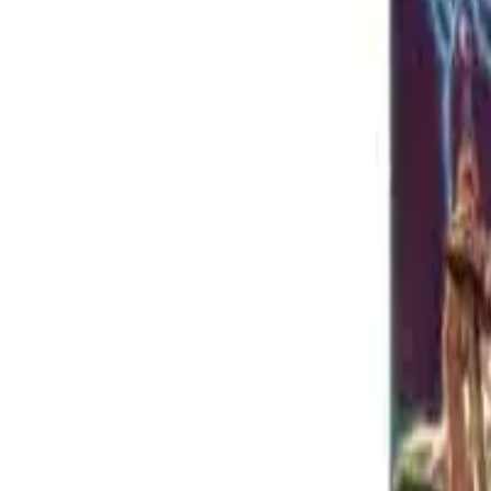
🔔
¡Avísame cuando vuelva!
Únete a nuestra comunidad de WhatsApp y te avisamos en cuanto te