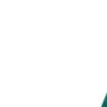
39.95
€