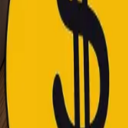
NUEVO
Pitch black 👻
Ha Llegado