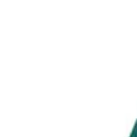
349.95
€
299.95
€
Oferta