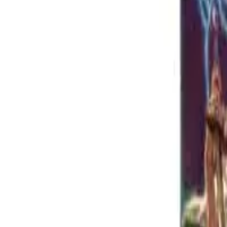
🔔
¡Avísame cuando vuelva!
Únete a nuestra comunidad de WhatsApp y te avisamos en cuanto te